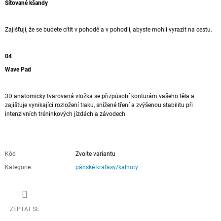
Síťované kšandy
Zajišťují, že se budete cítit v pohodě a v pohodlí, abyste mohli vyrazit na cestu.
04
Wave Pad
3D anatomicky tvarovaná vložka se přizpůsobí konturám vašeho těla a
zajišťuje vynikající rozložení tlaku, snížené tření a zvýšenou stabilitu při
intenzivních tréninkových jízdách a závodech.
Kód
Zvolte variantu
Kategorie
:
pánské kraťasy/kalhoty
ZEPTAT SE