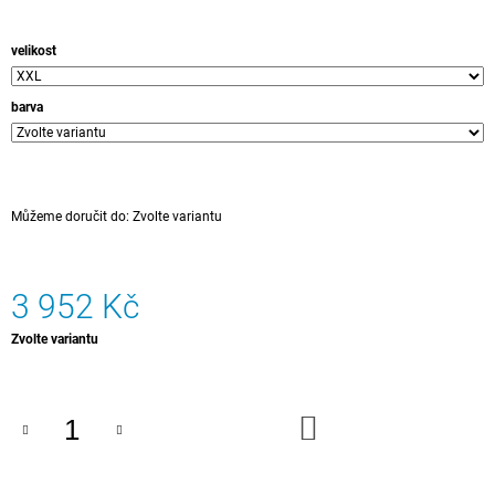
velikost
barva
Můžeme doručit do:
Zvolte variantu
3 952 Kč
Měrná
Zvolte variantu
cena:
DO
KOŠÍKU