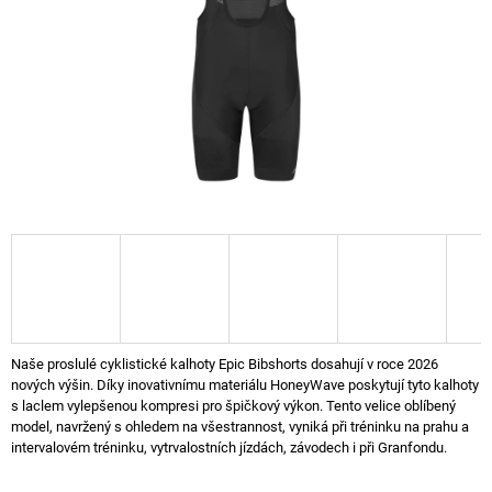
A
J
Í
T
?
HLEDAT
Naše proslulé cyklistické kalhoty Epic Bibshorts dosahují v roce 2026
nových výšin. Díky inovativnímu materiálu HoneyWave poskytují tyto kalhoty
s laclem vylepšenou kompresi pro špičkový výkon. Tento velice oblíbený
model, navržený s ohledem na všestrannost, vyniká při tréninku na prahu a
intervalovém tréninku, vytrvalostních jízdách, závodech i při Granfondu.