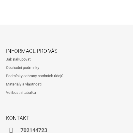
Z
Á
INFORMACE PRO VÁS
P
Jak nakupovat
A
Obchodní podmínky
T
Podmínky ochrany osobních údajů
Í
Materiály a vlastnosti
Velikostní tabulka
KONTAKT
702144723