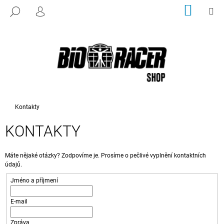
K
Přejít
NÁKUP
M
HLEDAT
na
KOŠÍK
PŘIHLÁŠENÍ
O
ZPĚT
ZPĚT
obsah
Š
Í
C
K
O
P
O
T
Domů
Kontakty
Ř
KONTAKTY
E
B
U
Máte nějaké otázky? Zodpovíme je. Prosíme o pečlivé vyplnění kontaktních
údajů.
J
Jméno a příjmení
E
T
E-mail
E
N
Zpráva