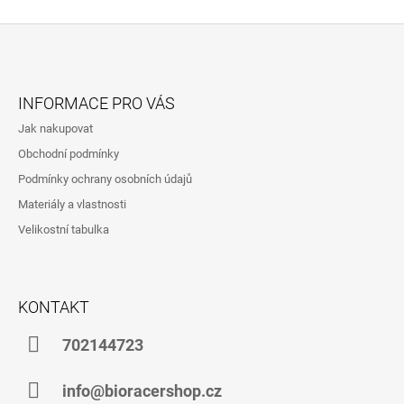
Z
Á
INFORMACE PRO VÁS
P
Jak nakupovat
A
Obchodní podmínky
T
Podmínky ochrany osobních údajů
Í
Materiály a vlastnosti
Velikostní tabulka
KONTAKT
702144723
info@bioracershop.cz