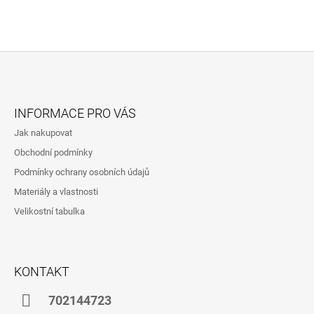
Z
Á
INFORMACE PRO VÁS
P
Jak nakupovat
A
Obchodní podmínky
T
Podmínky ochrany osobních údajů
Í
Materiály a vlastnosti
Velikostní tabulka
KONTAKT
702144723