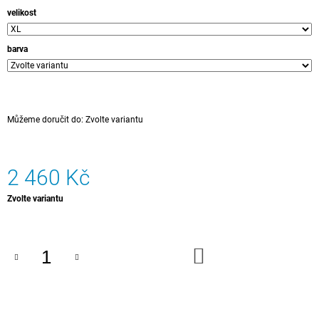
velikost
barva
Můžeme doručit do:
Zvolte variantu
2 460 Kč
Měrná
Zvolte variantu
cena:
DO
KOŠÍKU