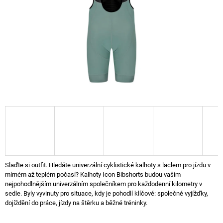
A
J
Í
T
?
HLEDAT
Slaďte si outfit. Hledáte univerzální cyklistické kalhoty s laclem pro jízdu v
mírném až teplém počasí? Kalhoty Icon Bibshorts budou vaším
nejpohodlnějším univerzálním společníkem pro každodenní kilometry v
sedle. Byly vyvinuty pro situace, kdy je pohodlí klíčové: společné vyjížďky,
dojíždění do práce, jízdy na štěrku a běžné tréninky.