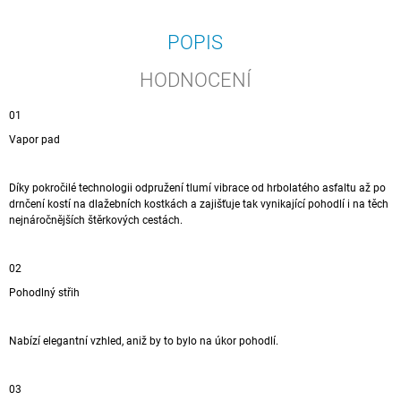
POPIS
HODNOCENÍ
01
Vapor pad
Díky pokročilé technologii odpružení tlumí vibrace od hrbolatého asfaltu až po
drnčení kostí na dlažebních kostkách a zajišťuje tak vynikající pohodlí i na těch
nejnáročnějších štěrkových cestách.
02
Pohodlný střih
Nabízí elegantní vzhled, aniž by to bylo na úkor pohodlí.
03