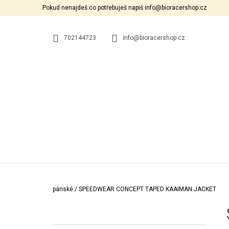
K
Přejít
Pokud nenajdeš co potřebuješ napiš info@bioracershop.cz
na
O
ZPĚT
ZPĚT
obsah
DO
DO
Š
OBCHODU
OBCHODU
702144723
info@bioracershop.cz
Í
K
Domů
pánské
/
SPEEDWEAR CONCEPT TAPED KAAIMAN JACKET
P
O
S
K
Přeskočit