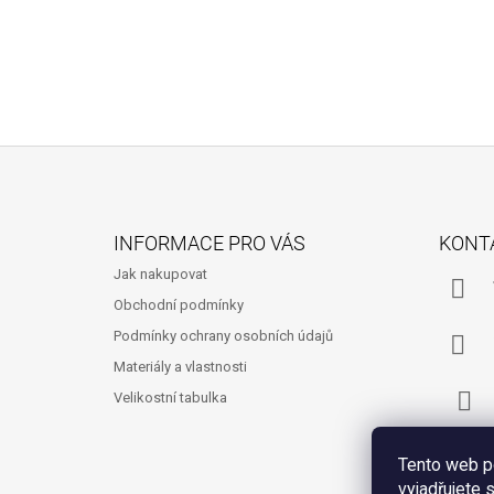
Z
Á
INFORMACE PRO VÁS
KONT
P
Jak nakupovat
A
Obchodní podmínky
T
Podmínky ochrany osobních údajů
Í
Materiály a vlastnosti
Velikostní tabulka
Fac
Tento web p
vyjadřujete 