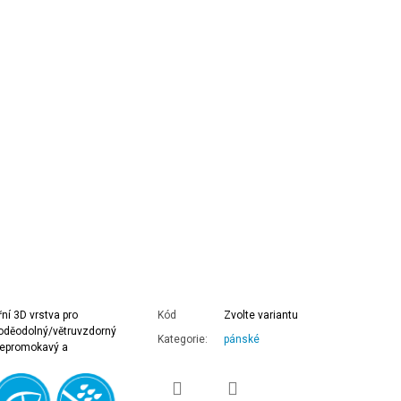
ní 3D vrstva pro
Kód
Zvolte variantu
Voděodolný/větruvzdorný
Kategorie
:
pánské
 nepromokavý a