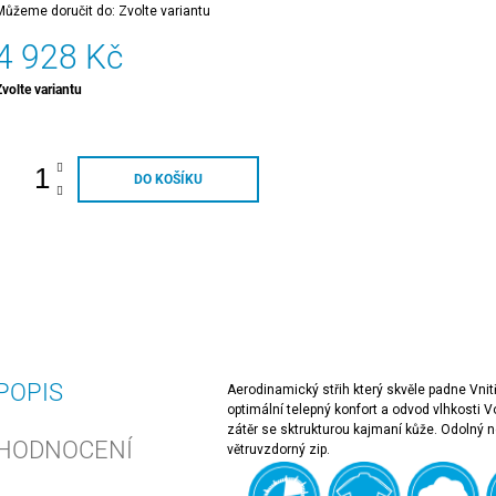
Můžeme doručit do:
Zvolte variantu
4 928 Kč
Měrná
Zvolte variantu
cena:
DO KOŠÍKU
POPIS
Aerodinamický střih který skvěle padne Vnitř
optimální telepný konfort a odvod vlhkosti 
zátěr se sktrukturou kajmaní kůže. Odolný
HODNOCENÍ
větruvzdorný zip.