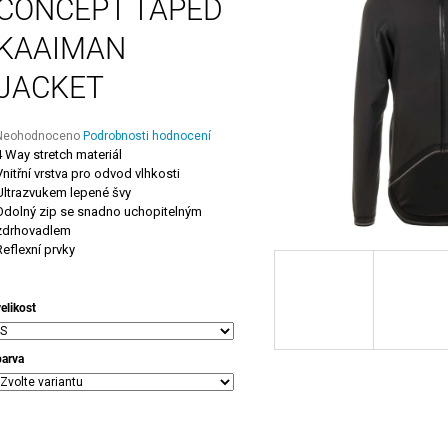
CONCEPT TAPED
KAAIMAN
JACKET
Průměrné
Neohodnoceno
Podrobnosti hodnocení
hodnocení
4 Way stretch materiál
roduktu
Vnitřní vrstva pro odvod vlhkosti
e
Ultrazvukem lepené švy
,0
Odolný zip se snadno uchopitelným
z
zdrhovadlem
5
Reflexní prvky
vězdiček.
velikost
barva