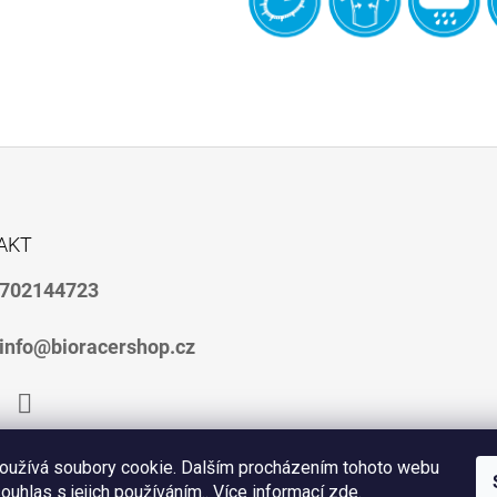
AKT
702144723
info@bioracershop.cz
ebook
Instagram
oužívá soubory cookie. Dalším procházením tohoto webu
souhlas s jejich používáním.. Více informací
zde
.