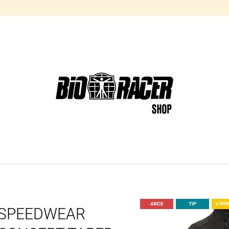
CO POTŘEBUJETE NAJÍT?
HLEDAT
AKCE
TIP
VÝPR
SPEEDWEAR